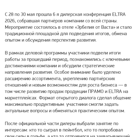
С 28 по 30 мая прошла 6 я дилерская конференция ELTRA
2026, собравшая партнёров компании со всей страны.
Мероприятие состоялось в отеле «Эрбелия от Васта» и стало
традиционной площадкой для подведения итогов, обмена
опытом и обсуждения перспектив развития.
В рамках деловой программы участники подвели итоги
работы за прошедший период, познакомились с ключевыми
достижениями компании и обсудили стратегические
направления развития. Особое внимание было уделено
расширению ассортимента, укреплению партнёрских
отношений и новым возможностям для роста бизнеса — в
том числе развитию продаж продукции ПРАМО и ELTRA на
маркетплейсах. Формат открытого диалога сделал общение
максимально продуктивным: участники смогли задать
актуальные вопросы и обменяться практическим опытом.
После официальной части дилеры выбрали занятие по
интересам: кто то сыграл в пейнтбол, кто то попробовал
свои силы в гольфе, а кто то отправился на захватывающий