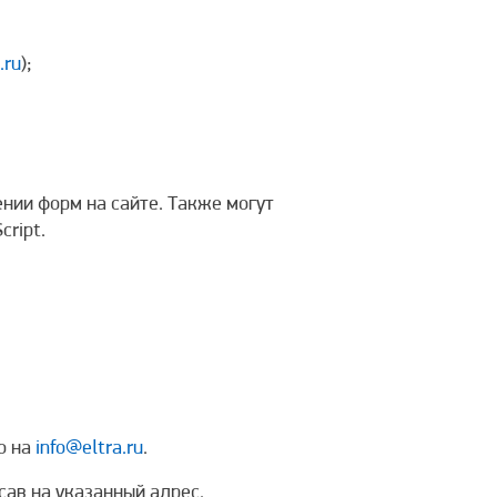
.ru
);
нии форм на сайте. Также могут
ript.
о на
info@eltra.ru
.
сав на указанный адрес.