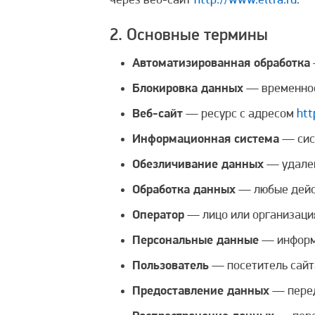
через веб-сайт
http://www.eltra.ru
.
2. Основные термины
Автоматизированная обработка
Блокировка данных
— временное
Веб-сайт
— ресурс с адресом
htt
Информационная система
— сис
Обезличивание данных
— удален
Обработка данных
— любые дейст
Оператор
— лицо или организаци
Персональные данные
— информа
Пользователь
— посетитель сай
Предоставление данных
— перед