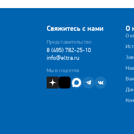
Свяжитесь с нами
О 
О к
Представительство
Ист
8 (495) 782-25-10
Зав
info@eltra.ru
На
Мы в соцсетях
Вак
Дан
Кон