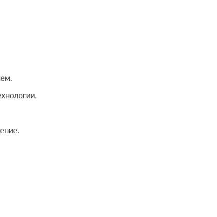
нем.
хнологии.
ение.