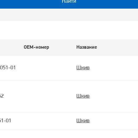
Найти
OEM-номер
Название
051-01
Шкив
52
Шкив
51-01
Шкив