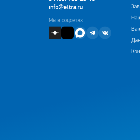
Зав
info@eltra.ru
На
Мы в соцсетях
Вак
Дан
Кон