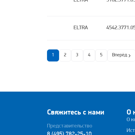
ELTRA
5102.3771.0
ELTRA
4542.3771.0
1
2
3
4
5
Вперёд
Свяжитесь с нами
О 
О к
Представительство
Ист
8 (495) 782-25-10