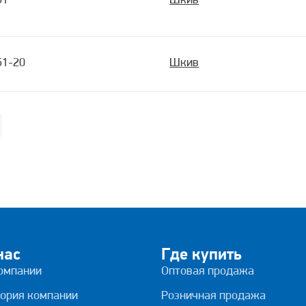
51
Шкив
51-20
Шкив
нас
Где купить
омпании
Оптовая продажа
ория компании
Розничная продажа