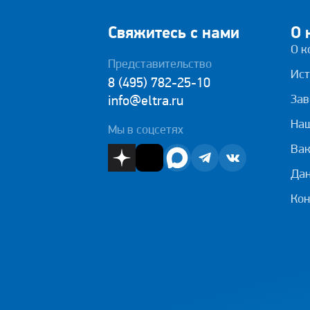
Свяжитесь с нами
О 
О к
Представительство
Ист
8 (495) 782-25-10
Зав
info@eltra.ru
На
Мы в соцсетях
Вак
Дан
Кон