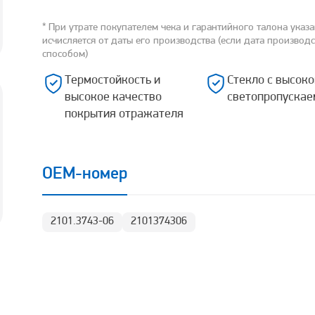
* При утрате покупателем чека и гарантийного талона указ
исчисляется от даты его производства (если дата производ
способом)
Термостойкость и
Стекло с высоко
высокое качество
светопропускае
покрытия отражателя
OEM-номер
2101.3743-06
2101374306