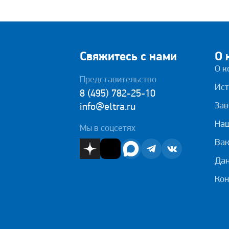
Свяжитесь с нами
О 
О к
Представительство
Ист
8 (495) 782-25-10
Зав
info@eltra.ru
На
Мы в соцсетях
Вак
Дан
Кон