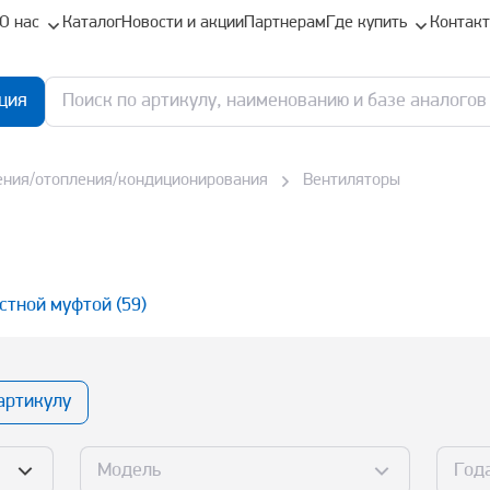
О нас
Каталог
Новости и акции
Партнерам
Где купить
Контак
ция
ения/отопления/кондиционирования
Вентиляторы
остной муфтой
(59)
артикулу
Модель
Год