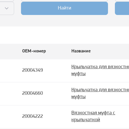
Найти
OEM-номер
Название
Крыльчатка для вязкостн
20004349
муфты
Крыльчатка для вязкостн
20004660
муфты
Вязкостная муфта с
20004222
крыльчаткой