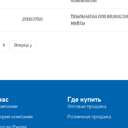
крыльчатки
Крыльчатка для вязкостн
20003760
муфты
6
Вперёд
нас
Где купить
омпании
Оптовая продажа
ория компании
Розничная продажа
од во Ржеве