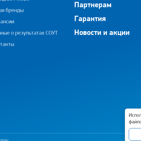
Партнерам
ши бренды
Гарантия
ансии
Новости и акции
ные о результатах СОУТ
такты
Испол
файло
ищены