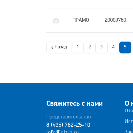
ПРАМО
20003760
Назад
1
2
3
4
5
Свяжитесь с нами
О 
О к
Представительство
Ист
8 (495) 782-25-10
Зав