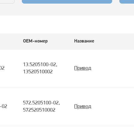
OEM-номер
Название
13.5205100-02,
02
Привод
13520510002
572.5205100-02,
-02
Привод
572520510002