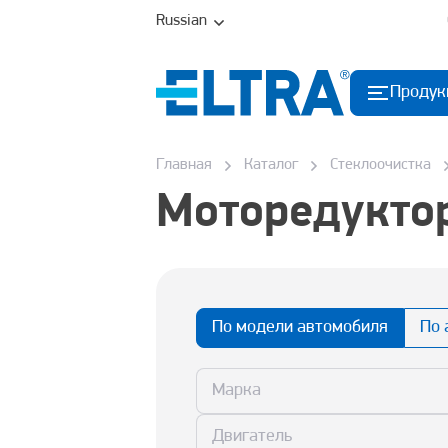
Russian
Продук
Главная
Каталог
Стеклоочистка
Моторедуктор
По модели автомобиля
По 
Марка
Двигатель