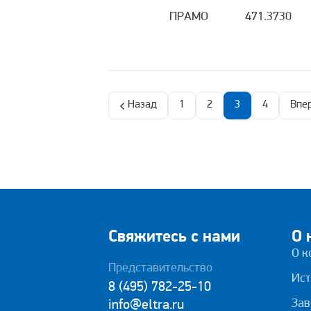
ПРАМО
471.3730
Назад
1
2
3
4
Впе
Свяжитесь с нами
О 
О к
Представительство
Ист
8 (495) 782-25-10
Зав
info@eltra.ru