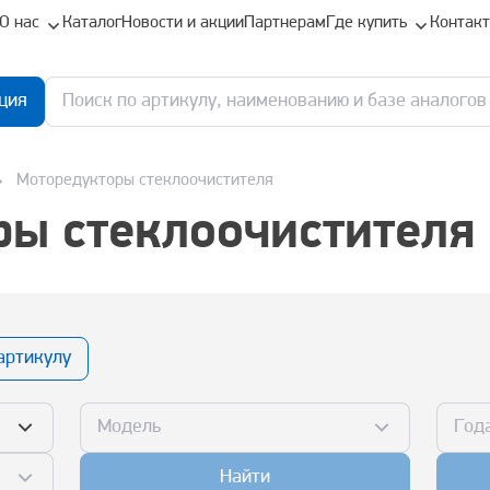
О нас
Каталог
Новости и акции
Партнерам
Где купить
Контак
ция
Моторедукторы стеклоочистителя
ы стеклоочистителя
артикулу
Модель
Год
Найти