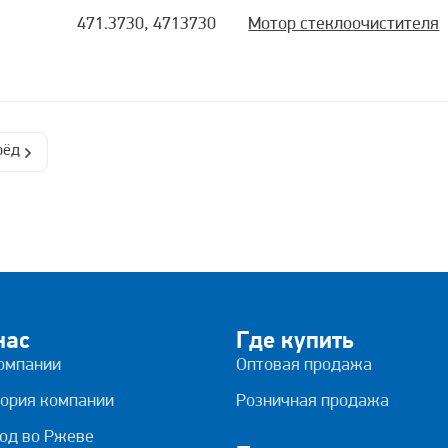
471.3730, 4713730
Мотор стеклоочистителя
рёд
нас
Где купить
омпании
Оптовая продажа
ория компании
Розничная продажа
од во Ржеве