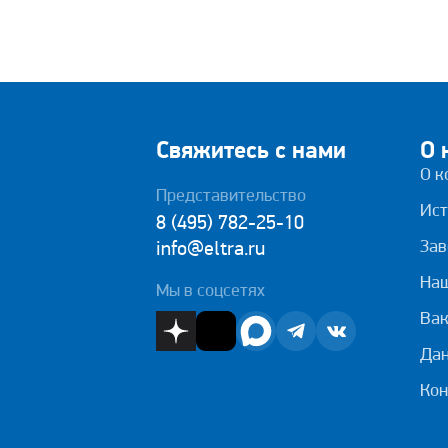
Свяжитесь с нами
О 
О к
Представительство
Ист
8 (495) 782-25-10
Зав
info@eltra.ru
На
Мы в соцсетях
Вак
Дан
Кон