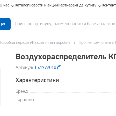
О нас
Каталог
Новости и акции
Партнерам
Где купить
Контак
ция
Коробка передач/Раздаточная коробка
Прочие компоненты
Воздухораспределитель К
Aртикул:
15.1772010
Характеристики
Бренд
Гарантия