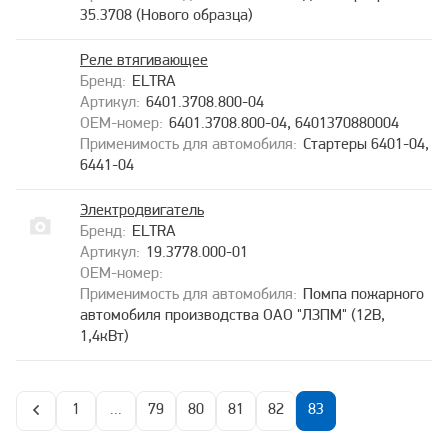
35.3708 (Нового образца)
Реле втягивающее
ELTRA
6401.3708.800-04
6401.3708.800-04, 6401370880004
Стартеры 6401-04,
6441-04
Электродвигатель
ELTRA
19.3778.000-01
Помпа пожарного
автомобиля производства ОАО "ЛЗПМ" (12В,
1,4кВт)
1
...
79
80
81
82
83