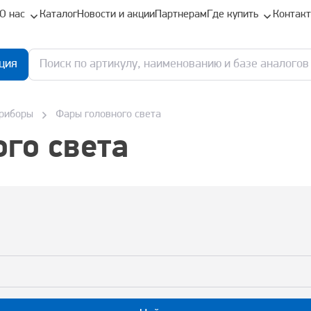
О нас
Каталог
Новости и акции
Партнерам
Где купить
Контак
ция
приборы
Фары головного света
го света