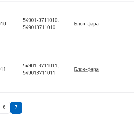
54901-3711010,
010
Блок-фара
549013711010
54901-3711011,
011
Блок-фара
549013711011
6
7