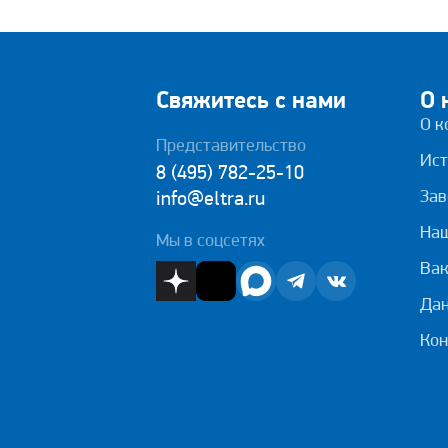
Свяжитесь с нами
О 
О к
Представительство
Ист
8 (495) 782-25-10
Зав
info@eltra.ru
На
Мы в соцсетях
Вак
Дан
Кон